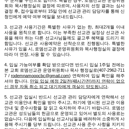
수 순서를 우선으로 합니다
.
특별한 경우
,
로뎀선교관 운영위원
회와 목사행정실의 결정에 따르며
,
사용자의 선정 결과는 심사
결정 후
,
접수일로부터
15
일 안에 선교관 관리 담당자를 통해 신
청인에게 예약 여부 메일을 보내드립니다
.
3.
선교관 사용기간은 특별한 사유가 없는 한
,
최대
2
개월 이내
사용을 원칙으로 합니다
.
이는 부족한 선교관 실정상 선교관 사
용을 해야 하는 다른 선교사님들께도 골고루 혜택을 드리기 위
함입니다
.
선교관 사용예약은 선착순으로 진행됩니다
.
특별한
사유가 있을 시
,
로뎀선교관 운영위원회와 목사행정실의 결정에
따라 더 연장
,
사용 할 수
있습니다
.
4.
입실 가능여부를 확답 받으셨다면 반드시 입실
1
주일 전에는
본 교회 로뎀선교관 운영위원회나 목사 행정실로
(407-2962-711
7 /
rodemnamooocbc@gmail.com
)
연락하여 입실 확인을 해주
셔야 합니다
.
만일 입실 예정
2
일전
(48
시간전
)
까지 연락이 없으
신 경우 자동 취소 되고 대기자에게 객실이 양도됩니다
.
5.
선교관 입실시 반드시 선교관 관리 담당자에게 연락해서 선
교관 이용안내 확인을 받아 주시고
,
하기에 명시된 선교관 이용
안내 및 준수사항을 잘 읽고 숙지하여 주시기 바랍니다
.
로뎀선
교관은 성도님들의 헌금으로 운영되고 있어서 별도의 사용료는
없습니다
.
다음에 입실하실 선교사님들을 배려하여 소중하게 사
용해 주시기를 당부 드립니다
.
선교관 사용 준수 사항을 지키지