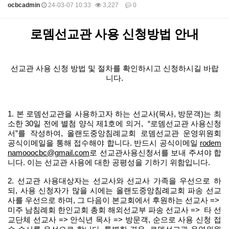
ocbcadmin
24-03-07 10:33
3,227
0
본문
로뎀선교관 사용 신청방법 안내
선교관 사용 신청 방법 및 절차를 확인하시고 신청하시길 바랍
니다
.
1.
본 로뎀선교관을 사용하고자 하는 선교사
(
목사
,
방문객
)
는 최
소한
30
일 전에 별첨 양식 제
1
호에 의거
,
“
로뎀선교관 사용신청
서
”
를 작성하여
,
올랜도중앙침례교회 로뎀선교관 운영위원회
공식이메일을 통해 접수해야 합니다
.
반드시 공식이메일
rodem
namooocbc@gmail.com
로 선교관사용신청서를 보내 주셔야 합
니다
.
이는 선교관 사용에 대한 공평성을 기하기 위함입니다
.
2.
선교관 사용대상자는 선교사와 선교사 가족을 우선으로 하
되
,
사용 신청자가 많을 시에는 올랜도중앙침례교회 파송 선교
사를 우선으로 하며
,
그 다음이 본교회에서 후원하는 선교사
=>
미주 남침례회 한인교회 총회 해외선교부 파송 선교사
=>
타 선
교단체 선교사
=>
안식년 목사
=>
방문객
,
순으로 사용 신청 접