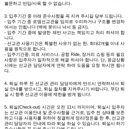
불문하고 반입
/
사육 할 수 없습니다
.
3.
입주기간 중 아래 준수사항을 꼭 지켜 주시길 당부 드립니다
.
-
입주 기간 중 로뎀선교관을 임의로 수리하거나 구조를 변경하
여서는 안됩니다
(
벽에 못이나 낙서 등 금지
).
-
입주 기간 중에 발생한 제반 사고는 책임지고 처리 하셔야 합
니다
.
-
선교관 사용기간은 특별한 사유가 없는 한
,
최대
2
개월 이내 사
용을 원칙으로 합니다
.
-
입주기간중
,
의료 서비스나
,
공항
Ride,
장거리 쇼핑 등의 필요
사항은 입주자가 일차적으로 해결 하셔야 합니다
.
단
,
응급상황
시에는 선교관 담당자에게 연락 하여 도움을 요청 하시면 됩니
다
.
4.
퇴실 하루 전 선교관 관리 담당자에게 반드시 연락하셔서 퇴
실 안내를 받으시고
,
퇴실 절차를 지켜주시기 바랍니다
.
무단 퇴
실 시 향후 선교관 이용에 제한을 받게 됩니다
.
5.
퇴실
(Check-out)
시간은 오전
11
시 까지이며
,
퇴실시 입주자
는 선교관 이용안내 및 준수사항을 근거로
,
입주 전 상태를 보존
하고 다음 사용자를 위하여 청결하게 정리
/
정돈을 한 후
,
선교관
관리 담당자의 안내에 따라 퇴실 하실 수 있습니다
.
퇴실시 하기