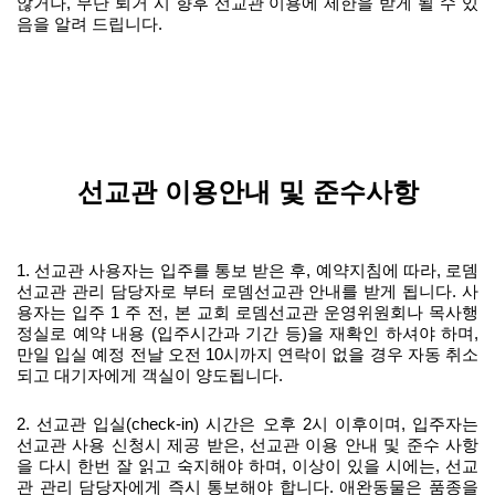
않거나
,
무단 퇴거 시 향후 선교관 이용에 제한을 받게 될 수 있
음을 알려 드립니다
.
선교관 이용안내 및 준수사항
1.
선교관 사용자는 입주를 통보 받은 후
,
예약지침에 따라
,
로뎀
선교관 관리 담당자로 부터 로뎀선교관 안내를 받게 됩니다
.
사
용자는 입주
1
주 전
,
본 교회 로뎀선교관 운영위원회나 목사행
정실로 예약 내용
(
입주시간과 기간 등
)
을 재확인 하셔야 하며
,
만일 입실 예정 전날 오전
10
시까지 연락이 없을 경우 자동 취소
되고 대기자에게 객실이 양도됩니다
.
2.
선교관 입실
(check-in)
시간은 오후
2
시 이후이며
,
입주자는
선교관 사용 신청시 제공 받은
,
선교관 이용 안내 및 준수 사항
을 다시 한번 잘 읽고 숙지해야 하며
,
이상이 있을 시에는
,
선교
관 관리 담당자에게 즉시 통보해야 합니다
.
애완동물은 품종을