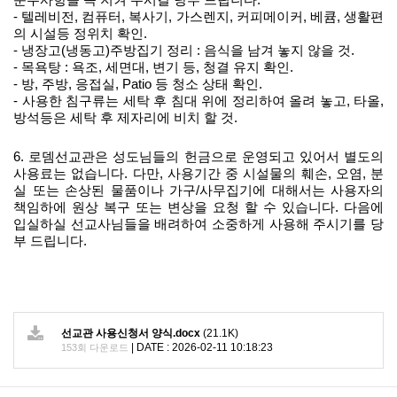
준수사항을 꼭 지켜 주시길 당부 드립니다
.
-
텔레비전
,
컴퓨터
,
복사기
,
가스렌지
,
커피메이커
,
베큠
,
생활편
의 시설등 정위치 확인
.
-
냉장고
(
냉동고
)
주방집기 정리
:
음식을 남겨 놓지 않을 것
.
-
목욕탕
:
욕조
,
세면대
,
변기 등
,
청결 유지 확인
.
-
방
,
주방
,
응접실
, Patio
등 청소 상태 확인
.
-
사용한 침구류는 세탁 후 침대 위에 정리하여 올려 놓고
,
타올
,
방석등은 세탁 후 제자리에 비치 할 것
.
6.
로뎀선교관은 성도님들의 헌금으로 운영되고 있어서 별도의
사용료는 없습니다
.
다만
,
사용기간 중 시설물의 훼손
,
오염
,
분
실 또는 손상된 물품이나 가구
/
사무집기에 대해서는 사용자의
책임하에 원상 복구 또는 변상을 요청 할 수 있습니다
.
다음에
입실하실 선교사님들을 배려하여 소중하게 사용해 주시기를 당
부 드립니다
.
선교관 사용신청서 양식.docx
(21.1K)
|
DATE : 2026-02-11 10:18:23
153회 다운로드