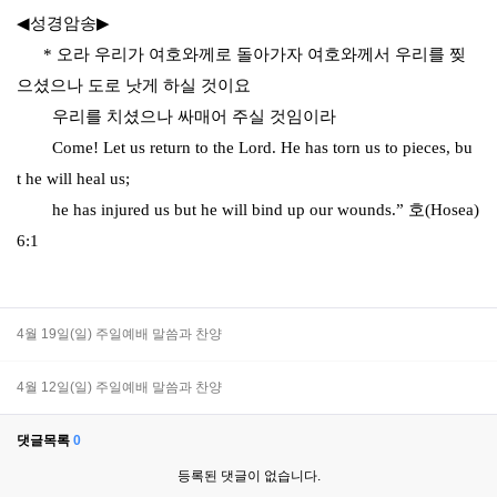
◀
성경암송
▶
*
오라 우리가 여호와께로 돌아가자 여호와께서 우리를 찢
으셨으나 도로 낫게 하실 것이요
우리를
치셨으나 싸매어 주실 것임이라
Come! Let us return to the Lord. He has torn us to pieces,
bu
t
he will heal us;
he has injured us but he will bind up our wounds.”
호
(Hosea)
6:1
4월 19일(일) 주일예배 말씀과 찬양
4월 12일(일) 주일예배 말씀과 찬양
댓글목록
0
등록된 댓글이 없습니다.