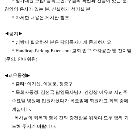
*
성가대원 모집
:
등록교인
,
구원의 확신과 간증이 있는 분
,
찬양의 은사가 있는 분
,
신실하게 섬기실 분
*
자세한 내용은 게시판 참조
◀공지▶
*
심방이 필요하신 분은 담임목사에게 문의하세요
.
* Handicap Parking Extension:
교회 입구 주차공간 및 잔디밭
(
문의
:
안내위원
)
◀
교우동정
▶
*
출타
:
이기섭
,
이응분
,
정충구
*
목회자동정
:
김선국 담임목사님이 건강상 이유로 지난주
수요일 병원에 입원하셨다가 목요일에 퇴원하고 회복 중에
계십니다
.
목사님의 회복과 영육 간의 강건함을 위하여 모두 함께 기
도해 주시기 바랍니다
.