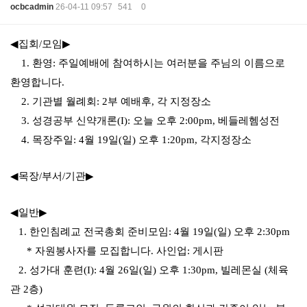
ocbcadmin
26-04-11 09:57
541
0
본문
◀
집회
/
모임
▶
1.
환영
:
주일예배에 참여하시는 여러분을 주님의 이름으로
환영합니다
.
2.
기관별 월례회
: 2
부 예배후
,
각 지정장소
3.
성경공부 신약개론
(I):
오늘 오후
2:00pm,
베들레헴성전
4.
목장주일
: 4
월
19
일
(
일
)
오후
1:20pm,
각지정장소
◀
목장
/
부서
/
기관
▶
◀
일반
▶
1.
한인침례교 전국총회 준비모임
: 4
월
19
일
(
일
)
오후
2:30pm
*
자원봉사자를 모집합니다
.
사인업
:
게시판
2.
성가대 훈련
(I): 4
월
26
일
(
일
)
오후
1:30pm,
빌레몬실
(
체육
관
2
층
)