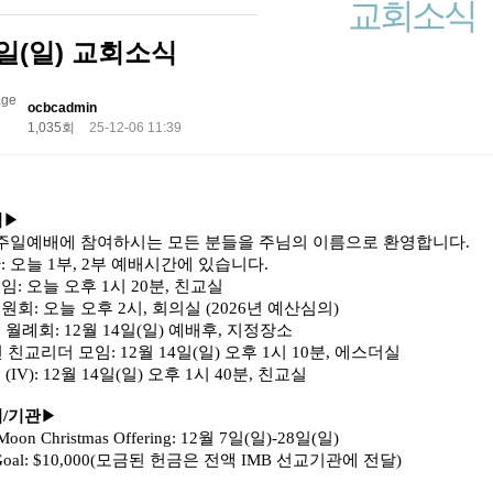
교회소식
7일(일) 교회소식
ocbcadmin
1,035회
25-12-06 11:39
임
▶
주일예배에 참여하시는 모든 분들을 주님의 이름으로 환영합니다
.
찬
:
오늘
1
부
, 2
부 예배시간에 있습니다
.
모임
:
오늘 오후
1
시
20
분
,
친교실
위원회
:
오늘 오후
2
시
,
회의실
(2026
년 예산심의
)
 월례회
: 12
월
14
일
(
일
)
예배후
,
지정장소
년 친교리더 모임
: 12
월
14
일
(
일
)
오후
1
시
10
분
,
에스더실
모
(IV): 12
월
14
일
(
일
)
오후
1
시
40
분
,
친교실
서
/
기관
▶
 Moon Christmas Offering: 12
월
7
일
(
일
)-28
일
(
일
)
oal: $10,000(
모금된 헌금은 전액
IMB
선교기관에 전달
)