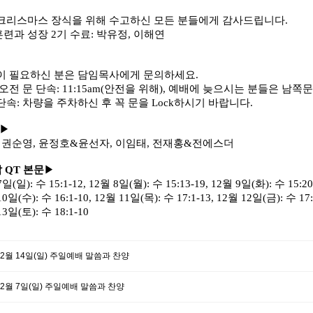
크리스마스 장식을 위해 수고하신 모든 분들에게 감사드립니다
.
훈련과 성장
2
기 수료
:
박유정
,
이해연
이 필요하신 분은 담임목사에게 문의하세요
.
오전 문 단속
: 11:15am(
안전을 위해
),
예배에 늦으시는 분들은 남쪽문
단속
:
차량을 주차하신 후 꼭 문을
Lock
하시기 바랍니다
.
▶
:
권순영
,
윤정호
&
윤선자
,
이임태
,
전재홍
&
전에스더
삶
QT
본문
▶
7
일
(
일
):
수
15:1-12, 12
월
8
일
(
월
):
수
15:13-19, 12
월
9
일
(
화
):
수
15:20
10
일
(
수
):
수
16:1-10, 12
월
11
일
(
목
):
수
17:1-13, 12
월
12
일
(
금
):
수
17
13
일
(
토
):
수
18:1-10
12월 14일(일) 주일예배 말씀과 찬양
12월 7일(일) 주일예배 말씀과 찬양