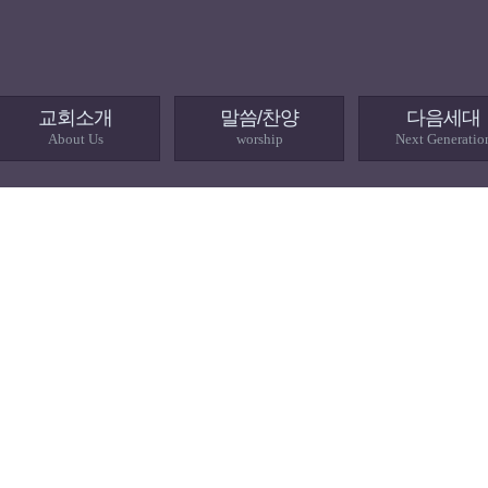
교회소개
말씀/찬양
다음세대
About Us
worship
Next Generatio
섬김/나눔
serving / sharing