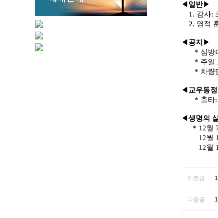
◀
일반
▶
1.
감사
:
2.
영적 
◀
공지
▶
*
심방
*
주일 
*
차량
◀
교우동정
*
출타
◀
생명의 
* 12
월
12
월
12
월
이전글
다음글