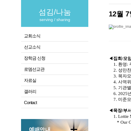
섬김/나눔
12월 
serving / sharing
교회소식
선교소식
장학금 신청
◀
집회
/
모
1.
환영
:
로뎀선교관
2.
성만
3.
목자
자료실
4.
사역
5.
기관별
갤러리
6. 2025
7.
미준
Contact
◀
목장
/
부
1. Lottie
* Our G