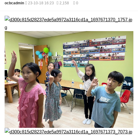
ocbcadmin
23-10-18 16:23
2,158
0
본문